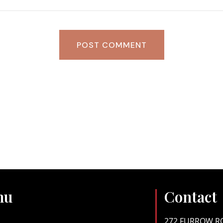
POST COMMENT
nu
Contact
272 FURROW RO